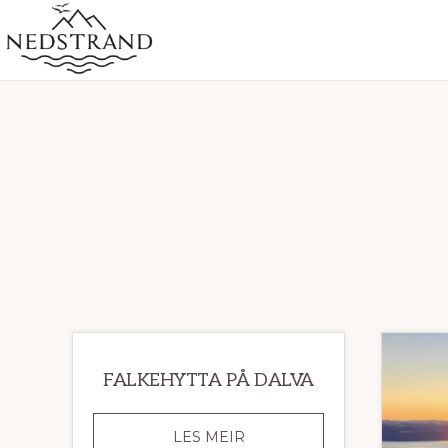
Skip
Skip
to
to
primary
main
NEDSTRAND
Nedstrand
-
navigation
content
OFFISIELL
SIDE
FALKEHYTTA PÅ DALVA
FALKEHYTTA
LES MEIR