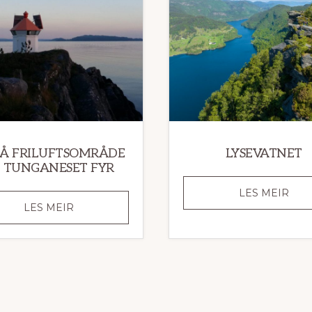
RÅ FRILUFTSOMRÅDE
LYSEVATNET
 TUNGANESET FYR
LYS
LES MEIR
LEIRÅ
LES MEIR
FRILUFTSOMRÅDE
OG
TUNGANESET
FYR