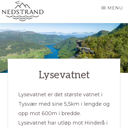
Skip
MENU
to
main
NEDSTRAND
Nedstrand
-
content
OFFISIELL
SIDE
Lysevatnet
Lysevatnet er det største vatnet i
Tysvær med sine 5,5km i lengde og
opp mot 600m i bredde.
Lysevatnet har utløp mot Hinderå i