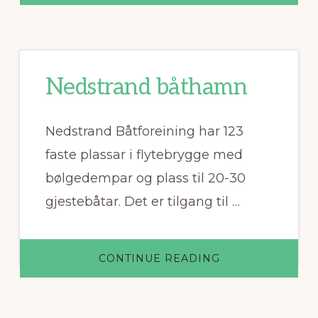
HAUGE
EIENDOM
AS
Nedstrand båthamn
Nedstrand Båtforeining har 123
faste plassar i flytebrygge med
bølgedempar og plass til 20-30
gjestebåtar. Det er tilgang til …
ABOUT
CONTINUE READING
NEDSTRAND
BÅTHAMN