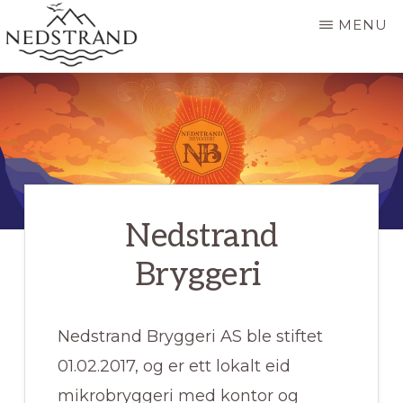
Skip
MENU
to
main
NEDSTRAND
Nedstrand
-
content
OFFISIELL
SIDE
Nedstrand
Bryggeri
Nedstrand Bryggeri AS ble stiftet
01.02.2017, og er ett lokalt eid
mikrobryggeri med kontor og