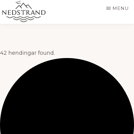
Skip
MENU
to
main
NEDSTRAND
Nedstrand
-
content
OFFISIELL
SIDE
42 hendingar found.