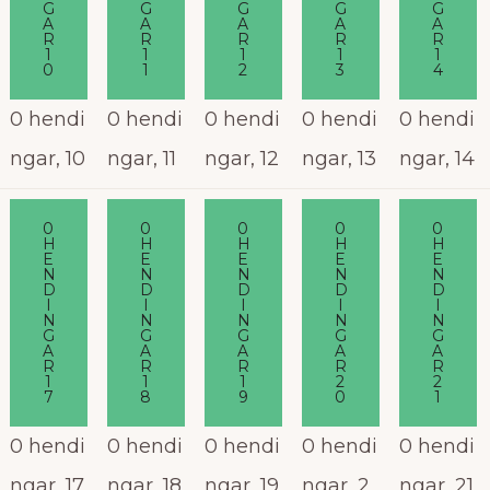
G
G
G
G
G
A
A
A
A
A
R
R
R
R
R
1
1
1
1
1
0
1
2
3
4
0 hendi
0 hendi
0 hendi
0 hendi
0 hendi
ngar,
10
ngar,
11
ngar,
12
ngar,
13
ngar,
14
0
0
0
0
0
H
H
H
H
H
E
E
E
E
E
N
N
N
N
N
D
D
D
D
D
I
I
I
I
I
N
N
N
N
N
G
G
G
G
G
A
A
A
A
A
R
R
R
R
R
1
1
1
2
2
7
8
9
0
1
0 hendi
0 hendi
0 hendi
0 hendi
0 hendi
ngar,
17
ngar,
18
ngar,
19
ngar,
2
ngar,
21