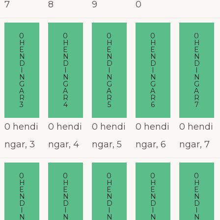
7
8
9
0
0
0
0
0
0
H
H
H
H
H
E
E
E
E
E
N
N
N
N
N
D
D
D
D
D
I
I
I
I
I
N
N
N
N
N
G
G
G
G
G
A
A
A
A
A
R
R
R
R
R
3
4
5
6
7
0 hendi
0 hendi
0 hendi
0 hendi
0 hendi
ngar,
3
ngar,
4
ngar,
5
ngar,
6
ngar,
7
0
0
0
0
0
H
H
H
H
H
E
E
E
E
E
N
N
N
N
N
D
D
D
D
D
I
I
I
I
I
N
N
N
N
N