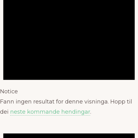
Notice
Fann ingen resultat for denne visninga. Hopp til
dei
neste kommande hendingar
.