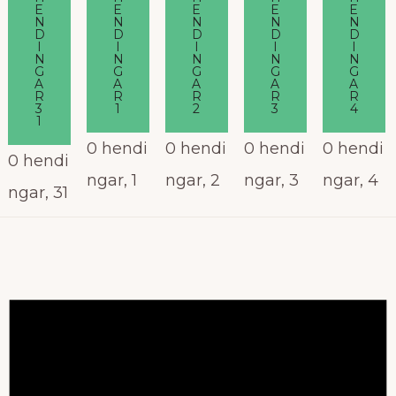
E
E
E
E
E
N
N
N
N
N
D
D
D
D
D
I
I
I
I
I
N
N
N
N
N
G
G
G
G
G
A
A
A
A
A
R
R
R
R
R
3
1
2
3
4
1
0 hendi
0 hendi
0 hendi
0 hendi
0 hendi
ngar,
1
ngar,
2
ngar,
3
ngar,
4
ngar,
31