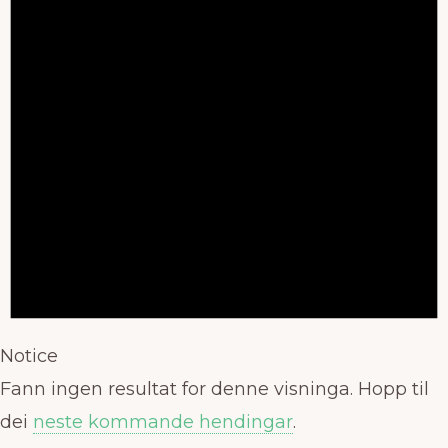
Notice
Fann ingen resultat for denne visninga. Hopp til
dei
neste kommande hendingar
.